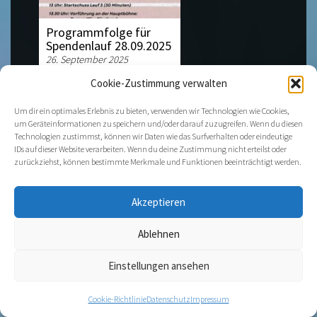
Programmfolge für
Spendenlauf 28.09.2025
26. September 2025
Cookie-Zustimmung verwalten
Um dir ein optimales Erlebnis zu bieten, verwenden wir Technologien wie Cookies,
um Geräteinformationen zu speichern und/oder darauf zuzugreifen. Wenn du diesen
Technologien zustimmst, können wir Daten wie das Surfverhalten oder eindeutige
IDs auf dieser Website verarbeiten. Wenn du deine Zustimmung nicht erteilst oder
zurückziehst, können bestimmte Merkmale und Funktionen beeinträchtigt werden.
Akzeptieren
Badminton: Dillenburgs
Spitzenteam siegt
Ablehnen
erneut
25. September 2025
Einstellungen ansehen
Cookie-Richtlinie
Datenschutz
Impressum